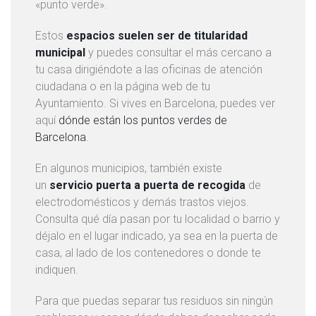
«punto verde».
i
c
Estos
espacios suelen ser de titularidad
i
municipal
y puedes consultar el más cercano a
o
tu casa dirigiéndote a las oficinas de atención
d
ciudadana o en la página web de tu
e
Ayuntamiento. Si vives en Barcelona, puedes ver
P
aquí
dónde están los puntos verdes de
i
Barcelona
.
n
En algunos municipios, también existe
t
un
servicio puerta a puerta de recogida
de
u
electrodomésticos y demás trastos viejos.
r
Consulta qué día pasan por tu localidad o barrio y
a
déjalo en el lugar indicado, ya sea en la puerta de
p
casa, al lado de los contenedores o donde te
r
indiquen.
o
f
Para que puedas separar tus residuos sin ningún
e