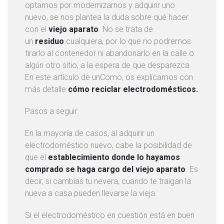
optamos por modernizarnos y adquirir uno
V
nuevo, se nos plantea la duda sobre qué hacer
a
con el
viejo aparato
. No se trata de
c
un
residuo
cualquiera, por lo que no podremos
i
tirarlo al contenedor ni abandonarlo en la calle o
a
algún otro sitio, a la espera de que desparezca.
d
En este artículo de unComo, os explicamos con
o
más detalle
cómo reciclar electrodomésticos.
d
e
Pasos a seguir:
P
i
En la mayoría de casos, al adquirir un
s
electrodoméstico nuevo, cabe la posibilidad de
o
que el
establecimiento donde lo hayamos
s
comprado se haga cargo del viejo aparato
. Es
decir, si cambias tu nevera, cuando te traigan la
nueva a casa pueden llevarse la vieja.
V
a
Si el electrodoméstico en cuestión está en buen
c