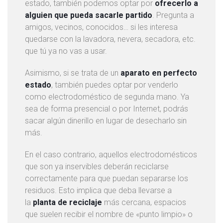
estado, también podemos optar por
ofrecerlo a
i
alguien que pueda sacarle partido
. Pregunta a
a
amigos, vecinos, conocidos… si les interesa
d
quedarse con la lavadora, nevera, secadora, etc.
o
que tú ya no vas a usar.
d
e
Asimismo, si se trata de un
aparato en perfecto
o
estado
, también puedes optar por venderlo
f
como electrodoméstico de segunda mano. Ya
i
sea de forma presencial o por Internet, podrás
c
sacar algún dinerillo en lugar de desecharlo sin
i
más.
n
a
En el caso contrario, aquellos electrodomésticos
s
que son ya inservibles deberán reciclarse
correctamente para que puedan separarse los
S
residuos. Esto implica que deba llevarse a
e
la
planta de reciclaje
más cercana, espacios
r
que suelen recibir el nombre de «punto limpio» o
v