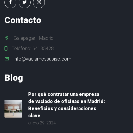
ó
g
Contacto
e
n
e
Galapagar - Madrid
s
Teléfono:
641354281
L
info@vaciamossupiso.com
i
m
Blog
p
i
e
Por qué contratar una empresa
z
de vaciado de oficinas en Madrid:
a
Beneficios y consideraciones
d
clave
e
enero 29, 2024
p