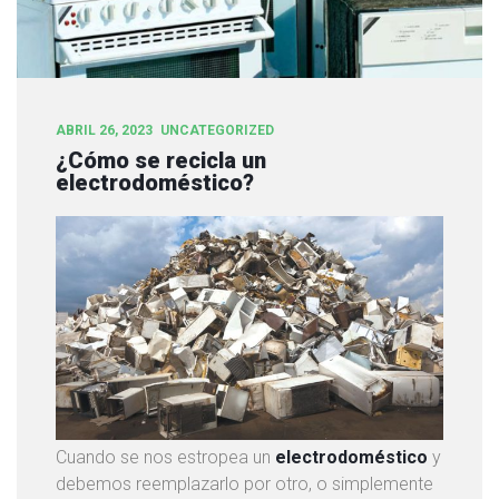
O
F
I
C
I
ABRIL 26, 2023
UNCATEGORIZED
N
¿Cómo se recicla un
A
electrodoméstico?
S
S
E
R
V
I
C
I
O
Cuando se nos estropea un
electrodoméstico
y
S
debemos reemplazarlo por otro, o simplemente