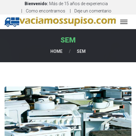
Bienvenido:
Más de 15 años de experiencia
Como encontrarnos
Deje un comentario
V
A
SEM
C
HOME
/
SEM
I
A
D
O
D
E
P
I
S
O
S
Y