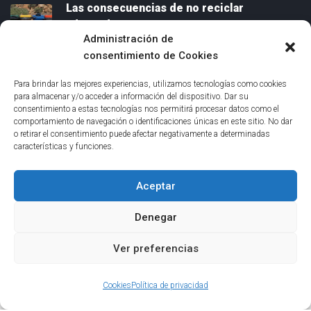
Las consecuencias de no reciclar
i
adecuadamente.
s
Administración de
o
junio 26, 2023
consentimiento de Cookies
s
Limpiar tu casa nueva antes de
y
Para brindar las mejores experiencias, utilizamos tecnologías como cookies
mudarte.
n
para almacenar y/o acceder a información del dispositivo. Dar su
mayo 26, 2023
a
consentimiento a estas tecnologías nos permitirá procesar datos como el
comportamiento de navegación o identificaciones únicas en este sitio. No dar
v
o retirar el consentimiento puede afectar negativamente a determinadas
Enlaces
e
características y funciones.
s
Aceptar
Política de privacidad
M
u
Denegar
Cookies
d
a
Ver preferencias
n
z
Cookies
Política de privacidad
a
© COPYRIGHT
2026
TODOS LOS DERECHOS RESERVADOS.