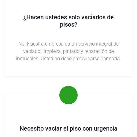
ó
g
¿Hacen ustedes solo vaciados de
e
pisos?
n
e
s
No. Nuestra empresa da un servicio integral de
vaciado, limpieza, pintado y reparación de
inmuebles. Usted no debe preocuparse por nada.
L
i
m
p
i
e
z
a
d
e
Necesito vaciar el piso con urgencia
p