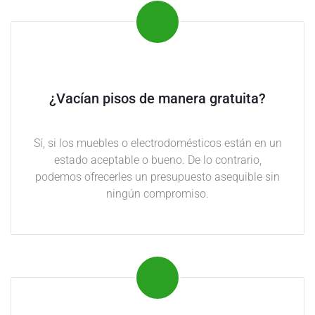
s
i
o
n
a
l
¿Vacían pisos de manera gratuita?
S
Sí, si los muebles o electrodomésticos están en un
í
estado aceptable o bueno. De lo contrario,
n
podemos ofrecerles un presupuesto asequible sin
d
ningún compromiso.
r
o
m
e
d
e
d
i