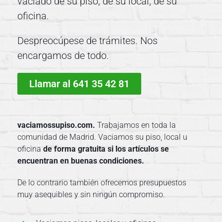
vaciado de su piso, de su local, de su
O
oficina.
F
I
Despreocúpese de trámites. Nos
C
encargamos de todo.
I
N
A
Llamar al 641 35 42 81
S
S
E
vaciamossupiso.com.
Trabajamos en toda la
R
comunidad de Madrid. Vaciamos su piso, local u
V
oficina
de forma gratuita si los artículos se
I
encuentran en buenas condiciones.
C
De lo contrario también ofrecemos presupuestos
I
muy asequibles y sin ningún compromiso.
O
S