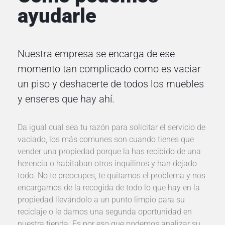
i
ayudarle
a
d
o
Nuestra empresa se encarga de ese
d
e
momento tan complicado como es vaciar
o
un piso y deshacerte de todos los muebles
f
y enseres que hay ahí.
i
c
i
Da igual cual sea tu razón para solicitar el servicio de
n
vaciado, los más comunes son cuando tienes que
a
vender una propiedad porque la has recibido de una
s
herencia o habitaban otros inquilinos y han dejado
todo. No te preocupes, te quitamos el problema y nos
encargamos de la recogida de todo lo que hay en la
S
propiedad llevándolo a un punto limpio para su
e
reciclaje o le damos una segunda oportunidad en
r
nuestra tienda. Es por eso que podemos analizar su
v