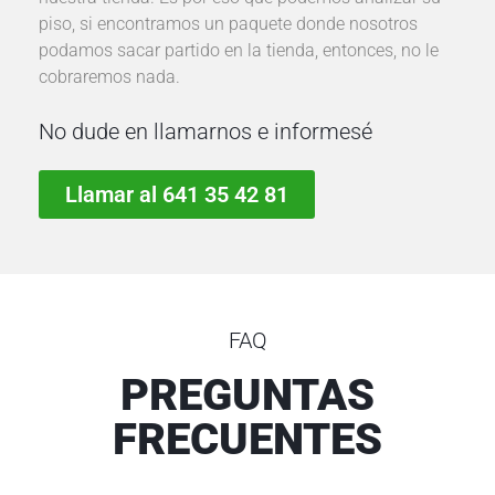
piso, si encontramos un paquete donde nosotros
i
podamos sacar partido en la tienda, entonces, no le
c
cobraremos nada.
i
o
No dude en llamarnos e informesé
d
e
P
Llamar al 641 35 42 81
i
n
t
u
r
FAQ
a
p
PREGUNTAS
r
FRECUENTES
o
f
e