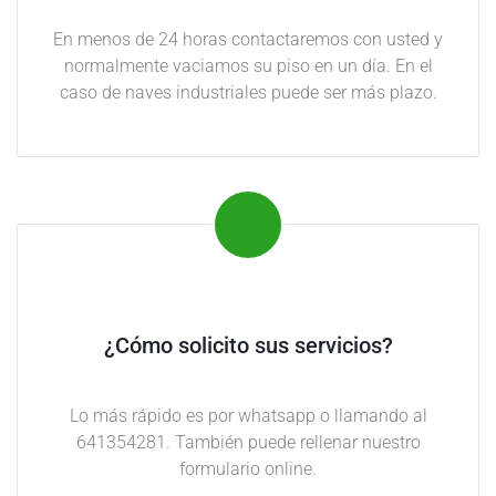
i
En menos de 24 horas contactaremos con usted y
s
normalmente vaciamos su piso en un día. En el
o
caso de naves industriales puede ser más plazo.
s
y
n
a
v
e
s
M
u
¿Cómo solicito sus servicios?
d
a
Lo más rápido es por whatsapp o llamando al
n
641354281. También puede rellenar nuestro
z
formulario online.
a