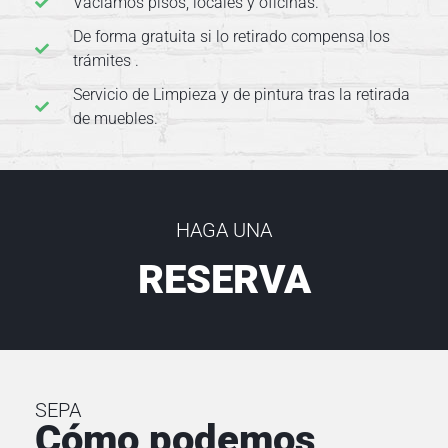
Vaciamos pisos, locales y oficinas.
V
De forma gratuita si lo retirado compensa los
a
trámites .
c
i
Servicio de Limpieza y de pintura tras la retirada
a
de muebles.
d
o
d
e
HAGA UNA
P
i
RESERVA
s
o
s
V
SEPA
a
Cómo podemos
c