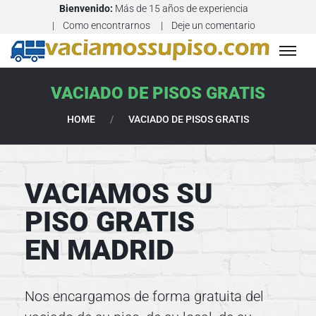
Bienvenido:
Más de 15 años de experiencia
Como encontrarnos
Deje un comentario
V
A
VACIADO DE PISOS GRATIS
C
HOME
/
VACIADO DE PISOS GRATIS
I
A
D
O
VACIAMOS SU
D
E
PISO GRATIS
P
EN MADRID
I
S
O
S
Nos encargamos de forma gratuita del
Y