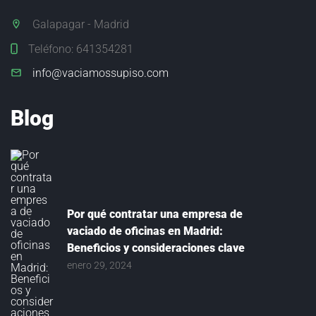
E
S
Galapagar - Madrid
Teléfono:
641354281
B
L
info@vaciamossupiso.com
O
G
Blog
C
O
N
T
A
Por qué contratar una empresa de
C
vaciado de oficinas en Madrid:
T
Beneficios y consideraciones clave
E
enero 29, 2024